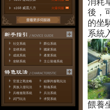
消耗
s168 威震八方
火爆伺服
後，
的坐
系統
社交系統
爵位系統
皇榜系統
國家系統
成就系統
產業系統
坐騎系統
主公裝備系統
官渡之戰攻略
組隊跨服戰玩法
異族入侵玩法
獸魂系統
兵種進階系統
兵法系統
武鬥玩法
求賢系統
餵養