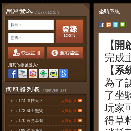
坐騎系統
帳號：
密碼：
【開
完成
用其他帳號登入:
【系
為了
了坐
s174 匡扶天下
火爆伺服
玩家
s173 國士無雙
火爆伺服
得草
s170 遠見卓識
火爆伺服
s169 運籌決算
火爆伺服