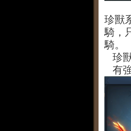
珍獸
騎，
騎。
珍
有