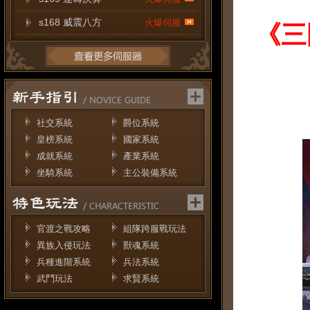
s168 威震八方
火爆伺服
《三
社交系統
爵位系統
皇榜系統
國家系統
成就系統
產業系統
坐騎系統
主公裝備系統
官渡之戰攻略
組隊跨服戰玩法
異族入侵玩法
獸魂系統
兵種進階系統
兵法系統
武鬥玩法
求賢系統