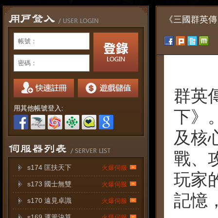
《三國群英傳：
帳號：
密碼：
歷經
群英
用其他帳號登入:
下》
及核
戰、
s174 匡扶天下
火爆伺服
玩家
s173 國士無雙
火爆伺服
記憶
s170 遠見卓識
火爆伺服
s169 運籌決算
火爆伺服