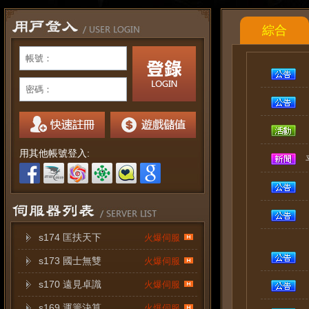
綜合
帳號：
密碼：
用其他帳號登入:
s174 匡扶天下
火爆伺服
s173 國士無雙
火爆伺服
s170 遠見卓識
火爆伺服
s169 運籌決算
火爆伺服