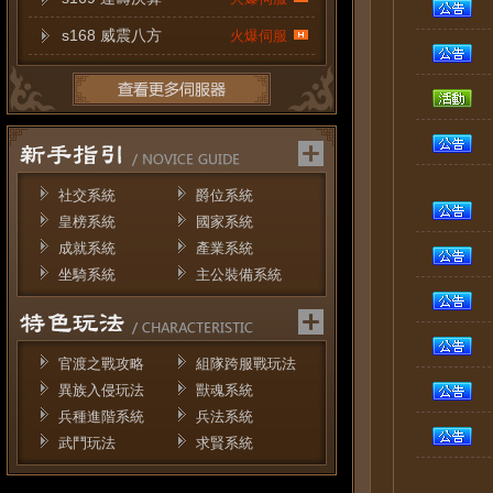
s168 威震八方
火爆伺服
社交系統
爵位系統
皇榜系統
國家系統
成就系統
產業系統
坐騎系統
主公裝備系統
官渡之戰攻略
組隊跨服戰玩法
異族入侵玩法
獸魂系統
兵種進階系統
兵法系統
武鬥玩法
求賢系統